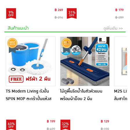
฿ 269
฿ 179
9%
31%
฿ 294
฿ 259
สินค้าแนะนำ
ดูเพิ่มเติม >>
TS Modern Living ถังปั่น
ไม้ถูพื้นรีดน้ำในตัวหัวแบน
M2S Lifes
SPIN MOP ตะกร้าปั่นแห้งส
พร้อมผ้าม็อบ 2 ผืน
ส้มชาไทย
แตนเลสไซส์มินิ รุ่น
CLEANING0019
฿ 199
฿ 129
60%
32%
฿ 499
฿ 190