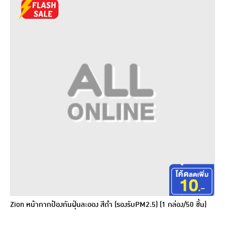
Zion หน้ากากป้องกันฝุ่นละออง สีดำ (รองรับPM2.5) (1 กล่อง/50 ชิ้น)