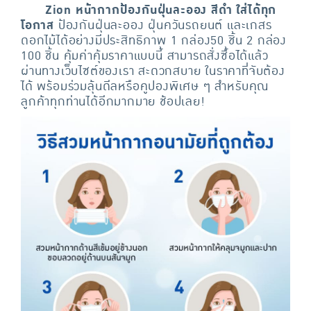
Zion หน้ากากป้องกันฝุ่นละออง สีดำ ใส่ได้ทุก
โอกาส
ป้องกันฝุ่นละออง ฝุ่นควันรถยนต์ และเกสร
ดอกไม้ได้อย่างมีประสิทธิภาพ 1 กล่อง50 ชิ้น 2 กล่อง
100 ชิ้น คุ้มค่าคุ้มราคาแบบนี้ สามารถสั่งซื้อได้แล้ว
ผ่านทางเว็บไซต์ของเรา สะดวกสบาย ในราคาที่จับต้อง
ได้ พร้อมร่วมลุ้นดีลหรือคูปองพิเศษ ๆ สำหรับคุณ
ลูกค้าทุกท่านได้อีกมากมาย ช้อปเลย!