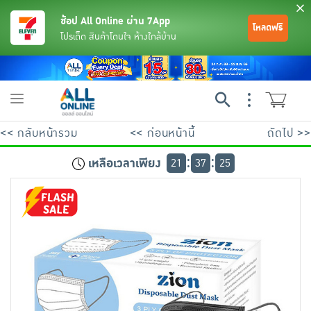
ช้อป All Online ผ่าน 7App
โหลดฟรี
โปรเด็ด สินค้าโดนใจ ห้างใกล้บ้าน
Toggle
navigation
<< กลับหน้ารวม
<< ก่อนหน้านี้
ถัดไป >>
เหลือเวลาเพียง
21
37
25
ย้อนกลับ
ย้อนกลับ
ย้อนกลับ
ย้อนกลับ
ย้อนกลับ
ย้อนกลับ
ย้อนกลับ
ย้อนกลับ
ย้อนกลับ
ย้อนกลับ
ย้อนกลับ
เครื่องดื่มและผงชงดื่ม
มือถือ
พระเครื่อง test pop