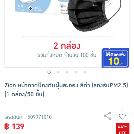
เครื่องปรุงรสและของแห้ง
ขนมขบเคี้ยว และช็อคโกแลต
อาหารสด ผัก ผลไม้และเบเกอรี่
Zion หน้ากากป้องกันฝุ่นละออง สีดำ (รองรับPM2.5)
(1 กล่อง/50 ชิ้น)
รหัสสินค้า 509971010
฿ 139
44%