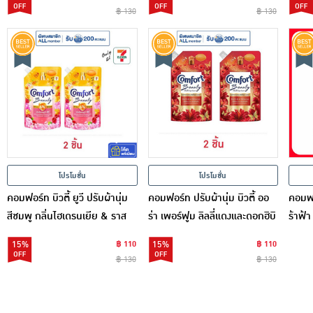
฿ 130
฿ 130
โปรโมชั่น
โปรโมชั่น
คอมฟอร์ท บิวตี้ ยูวี ปรับผ้านุ่ม
คอมฟอร์ท ปรับผ้านุ่ม บิวตี้ ออ
คอมฟอ
สีชมพู กลิ่นไฮเดรนเยีย & ราส
ร่า เพอร์ฟูม ลิลลี่แดงและดอกฮิบิ
ร้าฟ้
เบอร์รี่ 450 มล.
สคัส 470 มล.
15%
฿ 110
15%
฿ 110
฿ 130
฿ 130