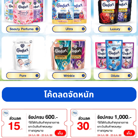
เครื่องปรุงรสและของแห้ง
ขนมขบเคี้ยว และช็อคโกแลต
อาหารสด ผัก ผลไม้และเบเกอรี่