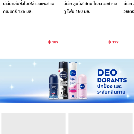
นีเวียคลีนซิ่งไมเซล่าวอเตอร์แอ
นีเวีย ลูมินัส สกิน โกลว์ วอช เจล
นีเวีย
คเน่แคร์ 125 มล.
ทู โฟม 150 มล.
วอเตอ
฿ 109
฿ 179