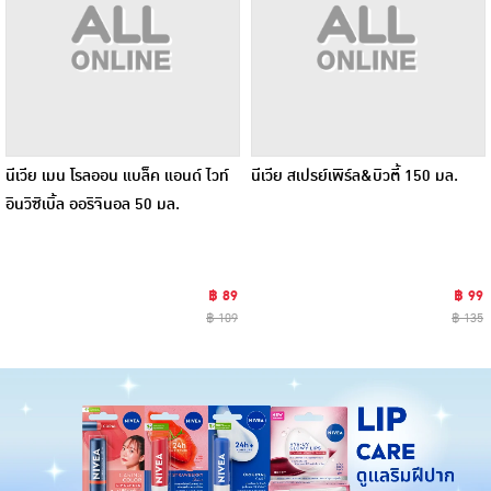
นีเวีย เมน โรลออน แบล็ค แอนด์ ไวท์
นีเวีย สเปรย์เพิร์ล&บิวตี้ 150 มล.
อินวิซิเบิ้ล ออริจินอล 50 มล.
฿ 89
฿ 99
฿ 109
฿ 135