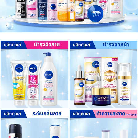
เครื่องปรุงรสและของแห้ง
ขนมขบเคี้ยว และช็อคโกแลต
อาหารสด ผัก ผลไม้และเบเกอรี่