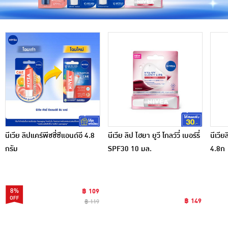
นีเวีย ลิปแคร์พีชชี่ซีแอนด์อี 4.8
นีเวีย ลิป ไฮยา ยูวี โกลว์วี่ เบอร์รี่
นีเวีย
กรัม
SPF30 10 มล.
4.8ก
8%
฿ 109
฿ 149
฿ 119