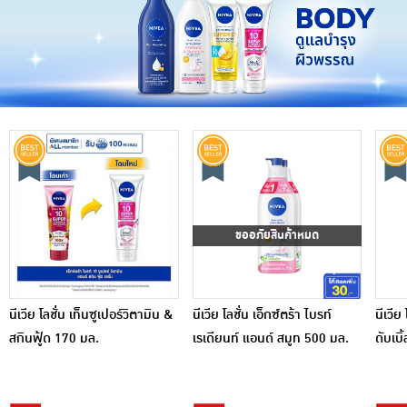
ขออภัยสินค้าหมด
นีเวีย โลชั่น เท็นซูเปอร์วิตามิน &
นีเวีย โลชั่น เอ็กซ์ตร้า ไบรท์
นีเวีย
สกินฟู้ด 170 มล.
เรเดียนท์ แอนด์ สมูท 500 มล.
ดับเบิ
(แพ็กคู่)
(แพ็กคู