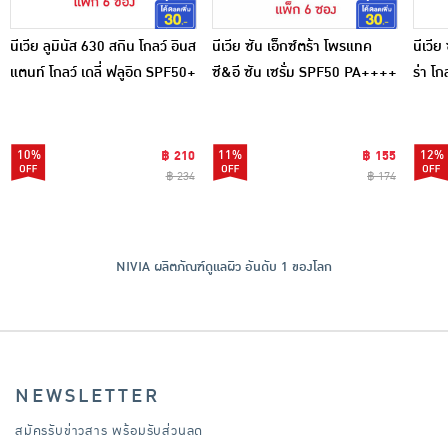
นีเวีย ลูมินัส 630 สกิน โกลว์ อินส
นีเวีย ซัน เอ็กซ์ตร้า โพรแทค
นีเวีย
แตนท์ โกลว์ เดลี่ ฟลูอิด SPF50+
ซี&อี ซัน เซรั่ม SPF50 PA++++
ร่า โก
7 มล. (แพ็ก 6 ซอง)
7 มล. (แพ็ก6ซอง)
PA+++
10%
฿ 210
11%
฿ 155
12%
฿ 234
฿ 174
NIVIA ผลิตภัณฑ์ดูแลผิว อันดับ 1 ของโลก
NEWSLETTER
สมัครรับข่าวสาร พร้อมรับส่วนลด