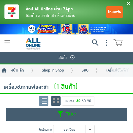
ช้อป All Online ผ่าน 7App
โหลดฟรี
โปรเด็ด สินค้าโดนใจ ห้างใกล้บ้าน
Toggle
navigation
สินค้า
หน้าหลัก
Shop in Shop
SKG
เครื่องใช้ไฟฟ้าใน
(1 สินค้า)
เครื่องชงกาแฟและชา
แสดง
30
60
90
ย้อนกลับ
ย้อนกลับ
ย้อนกลับ
ย้อนกลับ
ย้อนกลับ
ย้อนกลับ
ย้อนกลับ
ย้อนกลับ
ย้อนกลับ
ย้อนกลับ
ย้อนกลับ
Filter
เครื่องดื่มและผงชงดื่ม
มือถือ
พระเครื่อง test pop
จัดเรียงตาม
ยอดนิยม