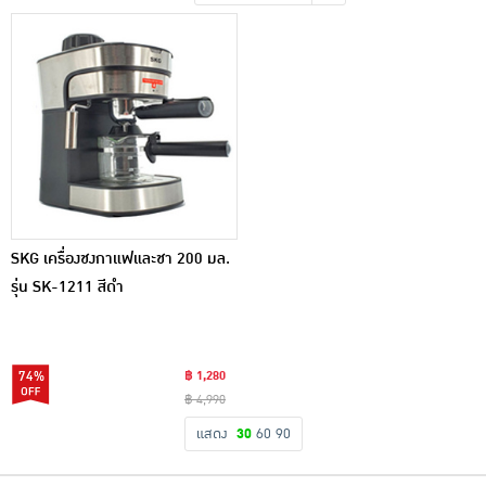
เครื่องปรุงรสและของแห้ง
ขนมขบเคี้ยว และช็อคโกแลต
อาหารสด ผัก ผลไม้และเบเกอรี่
SKG เครื่องชงกาแฟและชา 200 มล.
รุ่น SK-1211 สีดำ
74%
฿ 1,280
฿ 4,990
แสดง
30
60
90