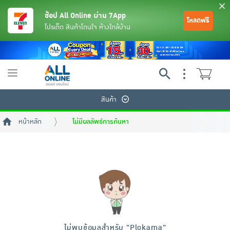
ช้อป All Online ผ่าน 7App
โหลดฟรี
โปรเด็ด สินค้าโดนใจ ห้างใกล้บ้าน
Toggle
navigation
สินค้า
หน้าหลัก
ไม่มีผลลัพธ์การค้นหา
ย้อนกลับ
ย้อนกลับ
ย้อนกลับ
ย้อนกลับ
ย้อนกลับ
ย้อนกลับ
ย้อนกลับ
ย้อนกลับ
ย้อนกลับ
ย้อนกลับ
ย้อนกลับ
เครื่องดื่มและผงชงดื่ม
มือถือ
พระเครื่อง test pop
ไม่พบข้อมูลสำหรับ "
Plokama
"