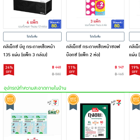
โปรโมชั่น
โปรโมชั่น
คลีเน็กซ์ บียู กระดาษเช็ดหน้า
คลีเน็กซ์ กระดาษเช็ดหน้าซอฟ
คลีเน
135 แผ่น (แพ็ก 3 กล่อง)
บ๊อกซ์ (แพ็ก 2 ห่อ)
แผ่น (
24%
฿ 440
11%
฿ 147
19%
฿ 580
฿ 165
อุปกรณ์ทำความสะอาดภายในบ้าน