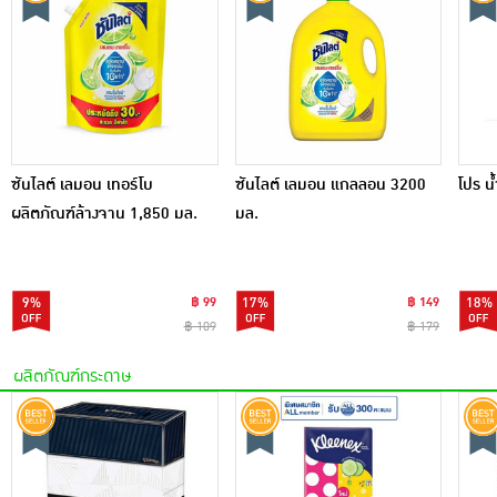
ซันไลต์ เลมอน เทอร์โบ
ซันไลต์ เลมอน แกลลอน 3200
โปร น
ผลิตภัณฑ์ล้างจาน 1,850 มล.
มล.
9%
฿ 99
17%
฿ 149
18%
฿ 109
฿ 179
ผลิตภัณฑ์กระดาษ