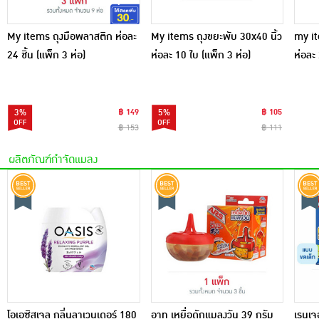
My items ถุงมือพลาสติก ห่อละ
My items ถุงขยะพับ 30x40 นิ้ว
my it
24 ชิ้น (แพ็ก 3 ห่อ)
ห่อละ 10 ใบ (แพ็ก 3 ห่อ)
ห่อละ 
3%
฿ 149
5%
฿ 105
฿ 153
฿ 111
ผลิตภัณฑ์กำจัดแมลง
โอเอซิสเจล กลิ่นลาเวนเดอร์ 180
อาท เหยื่อดักแมลงวัน 39 กรัม
เรนเจอ