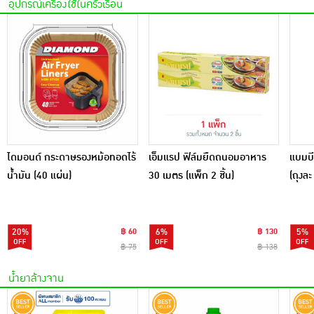
อุปกรณ์เครื่องใช้ในครัวเรือน
ไดมอนด์ กระดาษรองหม้อทอดไร้
เอ็มแรป ฟิล์มยืดถนอมอาหาร
แบมบี
น้ำมัน (40 แผ่น)
30 เมตร (แพ็ก 2 ชิ้น)
(ถุงละ
20%
฿ 60
6%
฿ 130
5%
฿ 75
฿ 138
น้ำยาล้างจาน