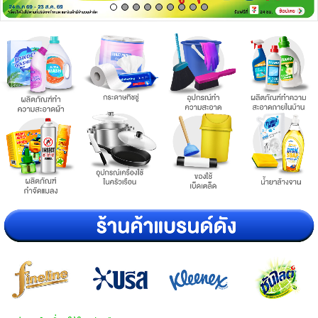
เครื่องปรุงรสและของแห้ง
ขนมขบเคี้ยว และช็อคโกแลต
อาหารสด ผัก ผลไม้และเบเกอรี่