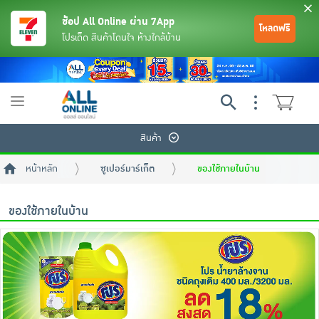
ช้อป All Online ผ่าน 7App
โหลดฟรี
โปรเด็ด สินค้าโดนใจ ห้างใกล้บ้าน
Toggle
navigation
สินค้า
หน้าหลัก
ซูเปอร์มาร์เก็ต
ของใช้ภายในบ้าน
ของใช้ภายในบ้าน
ย้อนกลับ
ย้อนกลับ
ย้อนกลับ
ย้อนกลับ
ย้อนกลับ
ย้อนกลับ
ย้อนกลับ
ย้อนกลับ
ย้อนกลับ
ย้อนกลับ
ย้อนกลับ
เครื่องดื่มและผงชงดื่ม
มือถือ
พระเครื่อง test pop