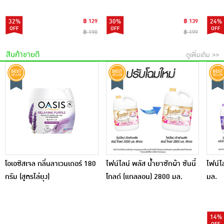
32%
฿ 129
30%
฿ 139
24%
฿ 190
฿ 199
สินค้าขายดี
ดูเพิ่มเติม >>
โอเอซิสเจล กลิ่นลาเวนเดอร์ 180
ไฟน์ไลน์ พลัส น้ำยาซักผ้า ซันนี่
ไฟน์ไล
กรัม (สูตรไล่ยุง)
โกลด์ (แกลลอน) 2800 มล.
มล.
14%