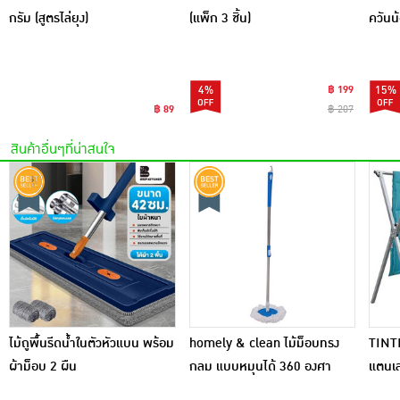
กรัม (สูตรไล่ยุง)
(แพ็ก 3 ชิ้น)
ควันน
กล่อง)
4%
฿ 199
15%
฿ 89
฿ 207
สินค้าอื่นๆที่น่าสนใจ
ไม้ถูพื้นรีดน้ำในตัวหัวแบน พร้อม
homely & clean ไม้ม็อบทรง
TINT
ผ้าม็อบ 2 ผืน
กลม แบบหมุนได้ 360 องศา
แตนเล