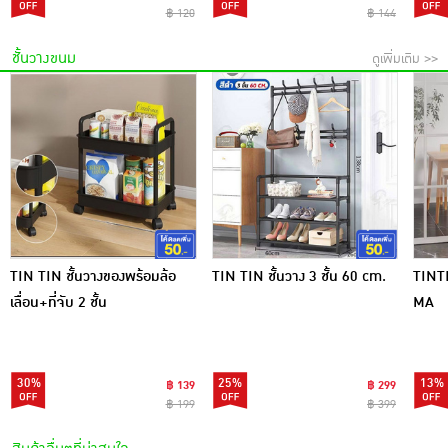
฿ 120
฿ 144
ชั้นวางขนม
ดูเพิ่มเติม >>
TIN TIN ชั้นวางของพร้อมล้อ
TIN TIN ชั้นวาง 3 ชั้น 60 cm.
TINTIN
เลื่อน+ที่จับ 2 ชั้น
MA
30%
25%
13%
฿ 139
฿ 299
฿ 199
฿ 399