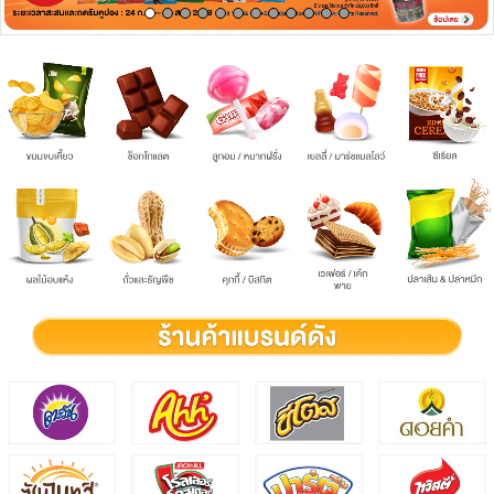
เครื่องปรุงรสและของแห้ง
ขนมขบเคี้ยว และช็อคโกแลต
อาหารสด ผัก ผลไม้และเบเกอรี่