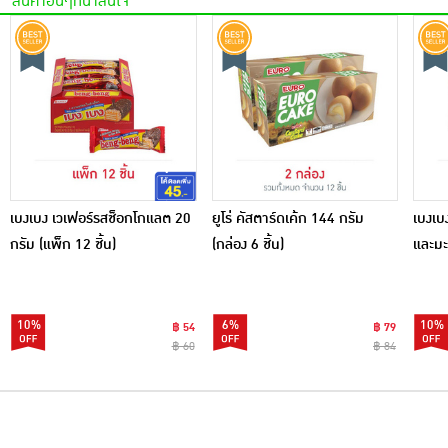
สินค้าอื่นๆที่น่าสนใจ
เบงเบง เวเฟอร์รสช็อกโกแลต 20
ยูโร่ คัสตาร์ดเค้ก 144 กรัม
เบงเบ
กรัม (แพ็ก 12 ชิ้น)
(กล่อง 6 ชิ้น)
และมะ
ชิ้น)
10%
6%
10%
฿ 54
฿ 79
฿ 60
฿ 84