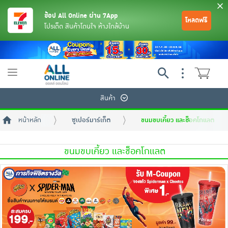
ช้อป All Online ผ่าน 7App
โหลดฟรี
โปรเด็ด สินค้าโดนใจ ห้างใกล้บ้าน
Toggle
navigation
สินค้า
หน้าหลัก
ซูเปอร์มาร์เก็ต
ขนมขบเคี้ยว และช็อคโกแลต
ขนมขบเคี้ยว และช็อคโกแลต
ย้อนกลับ
ย้อนกลับ
ย้อนกลับ
ย้อนกลับ
ย้อนกลับ
ย้อนกลับ
ย้อนกลับ
ย้อนกลับ
ย้อนกลับ
ย้อนกลับ
ย้อนกลับ
เครื่องดื่มและผงชงดื่ม
มือถือ
พระเครื่อง test pop