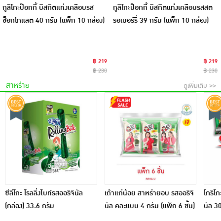
กูลิโกะป๊อกกี้ บิสกิตแท่งเคลือบรส
กูลิโกะป๊อกกี้ บิสกิตแท่งเคลือบรสสต
ช็อกโกแลต 40 กรัม (แพ็ก 10 กล่อง)
รอเบอร์รี่ 39 กรัม (แพ็ก 10 กล่อง)
฿ 219
฿ 219
฿ 230
฿ 230
สาหร่าย
ดูเพิ่มเติม >>
ซีลีโกะ โรลลิ่งไบท์รสออริจินัล
เถ้าแก่น้อย สาหร่ายอบ รสออริจิ
โกริโ
(กล่อง) 33.6 กรัม
นัล คละแบบ 4 กรัม (แพ็ก 6 ชิ้น)
นัล 30