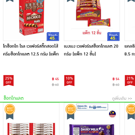
โกช็อกโก โรล เวเฟอร์สติ๊กสอดไส้
เบงเบง เวเฟอร์รสช็อกโกแลต 20
แคลชี
ครีมช็อกโกแลต 12.5 กรัม (แพ็ก
กรัม (แพ็ก 12 ชิ้น)
8.5 กร
20 ชิ้น)
25%
10%
21%
฿ 45
฿ 54
฿ 60
฿ 60
ช็อกโกแลต
ดูเพิ่มเติม >>