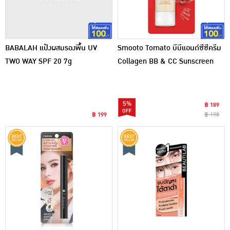
BABALAH แป้งผสมรองพื้น UV
Smooto Tomato บีบีแอนด์ซีซีครีม
TWO WAY SPF 20 7g
Collagen BB & CC Sunscreen
Cream 42 กรัม
5%
฿ 189
฿ 199
฿ 198