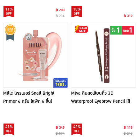
11%
10%
฿ 208
฿ 234
฿ 319
Mille ไพรเมอร์ Snail Bright
Miva ดินสอเขียนคิ้ว 3D
Primer 6 กรัม (แพ็ก 6 ชิ้น)
Waterproof Eyebrow Pencil (สี
น้ำตาลธรรมชาติ)
41%
43%
฿ 349
฿ 119
฿ 594
฿ 210