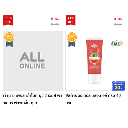
11%
11%
฿ 169
฿ 315
฿ 189
฿ 354
เจ้านาง เพอร์เฟคไบท์ ยูวี 2 เวย์ส พา
ซิสต้าร์ วอเตอร์เมลอน อีอี ครีม 40
วเดอร์ ฟาวเดชั่น ทูโก
กรัม