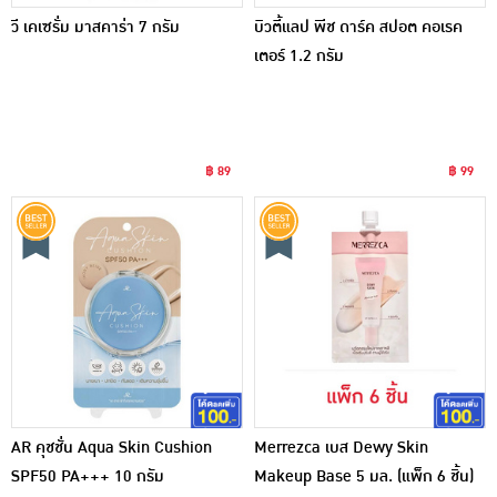
วี เคเซรั่ม มาสคาร่า 7 กรัม
บิวตี้แลป พีช ดาร์ค สปอต คอเรค
เตอร์ 1.2 กรัม
฿ 89
฿ 99
AR คุชชั่น Aqua Skin Cushion
Merrezca เบส Dewy Skin
SPF50 PA+++ 10 กรัม
Makeup Base 5 มล. (แพ็ก 6 ชิ้น)