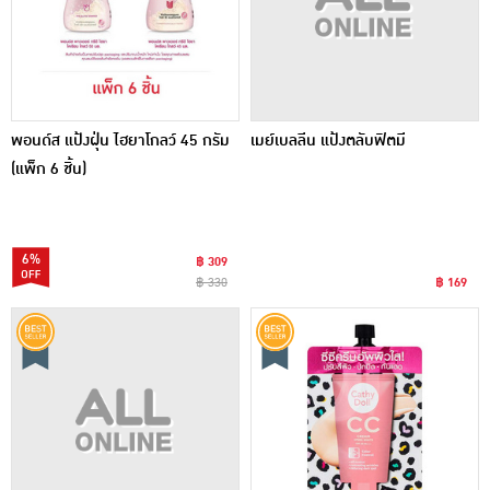
พอนด์ส แป้งฝุ่น ไฮยาโกลว์ 45 กรัม
เมย์เบลลีน แป้งตลับฟิตมี
(แพ็ก 6 ชิ้น)
6%
฿ 309
฿ 330
฿ 169