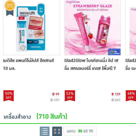
เมดิฮีล แพนทีโน่ลิปส์ ฮีลเซนส์
Glad2Glow ไบรท์เทนนิ่ง ลิป เซ
Glad2
10 มล.
รั่ม สตรอเบอร์รี่ เกรซ (พิ้งค์) 7
รั่ม เบ
กรัม
50%
52%
48%
฿ 99
฿ 129
฿ 199
฿ 269
(710 สินค้า)
เครื่องสำอาง
แสดง
30
60
90