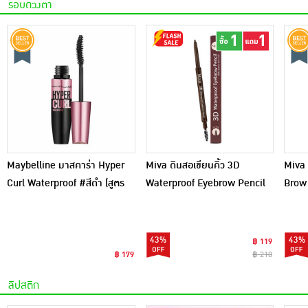
รอบดวงตา
Maybelline มาสคาร่า Hyper
Miva ดินสอเขียนคิ้ว 3D
Miva 
Curl Waterproof #สีดำ (สูตร
Waterproof Eyebrow Pencil
Brow 
กันน้ำ)
(สีน้ำตาลธรรมชาติ)
43%
43%
฿ 119
฿ 179
฿ 210
ลิปสติก