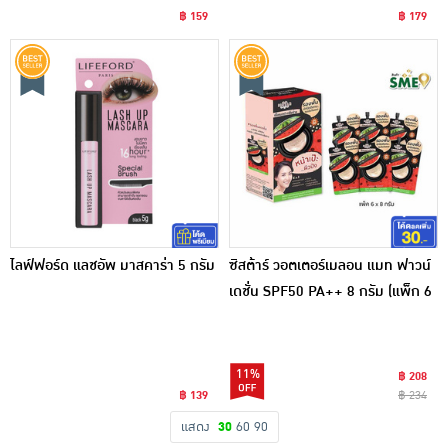
฿ 159
฿ 179
ไลฟ์ฟอร์ด แลชอัพ มาสคาร่า 5 กรัม
ซิสต้าร์ วอตเตอร์เมลอน แมท ฟาวน์
เดชั่น SPF50 PA++ 8 กรัม (แพ็ก 6
ชิ้น)
11%
฿ 208
฿ 139
฿ 234
แสดง
30
60
90