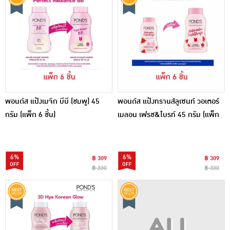
พอนด์ส แป้งเมจิก บีบี (ชมพู) 45
พอนด์ส แป้งทรานส์ลูเซนท์ วอเตอร์
กรัม (แพ็ก 6 ชิ้น)
เมลอน เฟรช&ไบรท์ 45 กรัม (แพ็ก
6 ชิ้น)
6%
6%
฿ 309
฿ 309
฿ 330
฿ 330