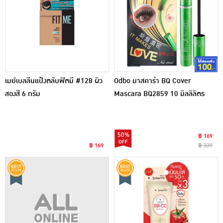
เมย์เบลลีนแป้งตลับฟิตมี #128 ผิว
Odbo มาสคาร่า BQ Cover
สองสี 6 กรัม
Mascara BQ2859 10 มิลลิลิตร
50%
฿ 169
฿ 169
฿ 339