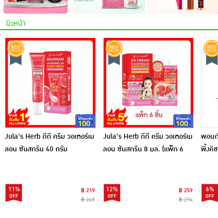
เครื่องปรุงรสและของแห้ง
ผิวหน้า
ขนมขบเคี้ยว และช็อคโกแลต
อาหารสด ผัก ผลไม้และเบเกอรี่
Jula's Herb ดีดี ครีม วอเตอร์เม
Jula's Herb ดีดี ครีม วอเตอร์เม
พอนด์
ลอน ซันสกรีน 40 กรัม
ลอน ซันสกรีน 8 มล. (แพ็ก 6
พิ้งคิ
ชิ้น)
ชิ้น)
11%
12%
6%
฿ 219
฿ 259
฿ 245
฿ 294