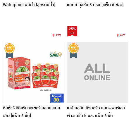
Waterproof #สีดำ (สูตรกันน้ำ)
แมทท์ คุชชั่น 5 กรัม (แพ็ก 6 ซอง)
25%
฿ 179
฿ 267
ซิสต้าร์ อีอีครีมวอเตอร์เมลอน แบบ
เมย์เบลลีน นิวยอร์ก แมท+พอร์เลส
ซอง (แพ็ก 6 ชิ้น)
ฟาวเดชั่น 5 มล. แพ็ก 6 ชิ้น