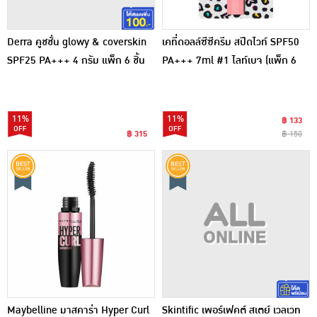
Derra คูชชั่น glowy & coverskin
เคที่ดอลล์ซีซีครีม สปีดไวท์ SPF50
SPF25 PA+++ 4 กรัม แพ็ก 6 ชิ้น
PA+++ 7ml #1 ไลท์เบจ (แพ็ก 6
ชิ้น)
11%
11%
฿ 133
฿ 315
฿ 150
Maybelline มาสคาร่า Hyper Curl
Skintific เพอร์เฟคต์ สเตย์ เวลเวท