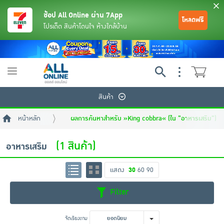
ช้อป All Online ผ่าน 7App
โหลดฟรี
โปรเด็ด สินค้าโดนใจ ห้างใกล้บ้าน
Toggle
navigation
สินค้า
หน้าหลัก
ผลการค้นหาสำหรับ »King cobbra« (ใน "อาหารเสริม")
(1 สินค้า)
อาหารเสริม
แสดง
30
60
90
ย้อนกลับ
ย้อนกลับ
ย้อนกลับ
ย้อนกลับ
ย้อนกลับ
ย้อนกลับ
ย้อนกลับ
ย้อนกลับ
ย้อนกลับ
ย้อนกลับ
ย้อนกลับ
Filter
เครื่องดื่มและผงชงดื่ม
มือถือ
พระเครื่อง test pop
จัดเรียงตาม
ยอดนิยม