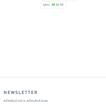
แสดง
30
60
90
เครื่องปรุงรสและของแห้ง
ขนมขบเคี้ยว และช็อคโกแลต
อาหารสด ผัก ผลไม้และเบเกอรี่
NEWSLETTER
สมัครรับข่าวสาร พร้อมรับส่วนลด