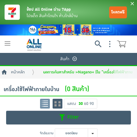
ช้อป All Online ผ่าน 7App
โหลดฟรี
โปรเด็ด สินค้าโดนใจ ห้างใกล้บ้าน
Toggle
navigation
สินค้า
หน้าหลัก
ผลการค้นหาสำหรับ »Nagano« (ใน "เครื่องใช้ไฟฟ้าภายใน
(0 สินค้า)
เครื่องใช้ไฟฟ้าภายในบ้าน
แสดง
30
60
90
ย้อนกลับ
ย้อนกลับ
ย้อนกลับ
ย้อนกลับ
ย้อนกลับ
ย้อนกลับ
ย้อนกลับ
ย้อนกลับ
ย้อนกลับ
ย้อนกลับ
ย้อนกลับ
Filter
เครื่องดื่มและผงชงดื่ม
มือถือ
พระเครื่อง test pop
จัดเรียงตาม
ยอดนิยม