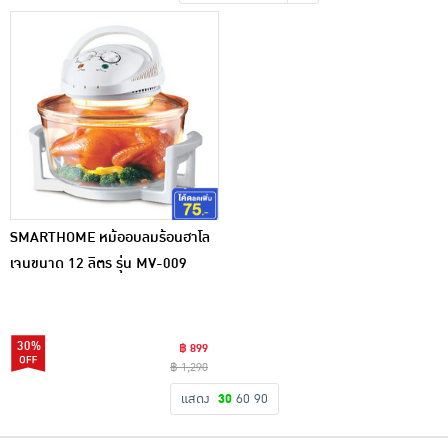
เครื่องปรุงรสและของแห้ง
ขนมขบเคี้ยว และช็อคโกแลต
อาหารสด ผัก ผลไม้และเบเกอรี่
SMARTHOME หม้ออบลมร้อนฮาโล
เจนขนาด 12 ลิตร รุ่น MV-009
30%
฿ 899
฿ 1,290
แสดง
30
60
90