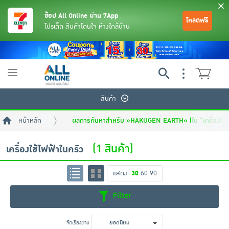
ช้อป All Online ผ่าน 7App
โหลดฟรี
โปรเด็ด สินค้าโดนใจ ห้างใกล้บ้าน
Toggle
navigation
สินค้า
หน้าหลัก
ผลการค้นหาสำหรับ »HAKUGEN EARTH« (ใน "เครื่องใช้ไฟ
(1 สินค้า)
เครื่องใช้ไฟฟ้าในครัว
แสดง
30
60
90
ย้อนกลับ
ย้อนกลับ
ย้อนกลับ
ย้อนกลับ
ย้อนกลับ
ย้อนกลับ
ย้อนกลับ
ย้อนกลับ
ย้อนกลับ
ย้อนกลับ
ย้อนกลับ
Filter
เครื่องดื่มและผงชงดื่ม
มือถือ
พระเครื่อง test pop
จัดเรียงตาม
ยอดนิยม