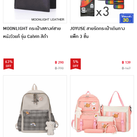
MOONLIGHT กระเป๋าสตางค์ชาย
JOYUSE สายรัดกระเป๋าเดินทาง
หนังวัวแท้ รุ่น Calvin สีดำ
แพ็ก 3 ชิ้น
63%
5%
฿ 290
฿ 139
฿ 790
฿ 147