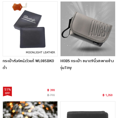
กระเป๋าตังค์หนังวัวแท้ WL085BKO
HOBS กระเป๋า ขนาด9นิ้วสะพายข้าง
ดำ
รุ่นTiny
51%
฿ 390
฿ 790
฿ 1,350