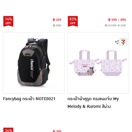
14%
83%
฿ 259
฿ 590 ~ 890
฿ 300
฿ 3,100~5,100
Fancybag กระเป๋า NOTE0021
กระเป๋าผ้าหูรูด ทรงขนมจีบ My
Melody & Kuromi สีม่วง
34%
฿ 399