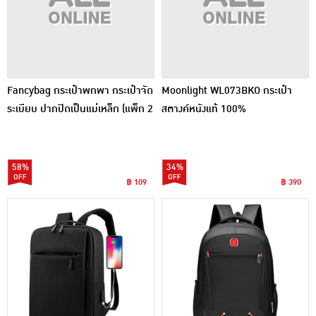
Fancybag กระเป๋าพกพา กระเป๋าจัด
Moonlight WL073BKO กระเป๋า
ระเบียบ ปากปิดเป็นแม่เหล็ก (แพ็ก 2
สตางค์หนังแท้ 100%
ชิ้น)
58%
34%
฿ 109
฿ 390