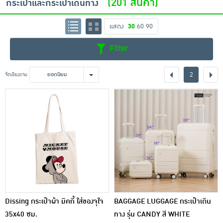
(201 สินค้า)
กระเป๋าและกระเป๋าเดินทาง
เครื่องปรุงรสและของแห้ง
แสดง
30
60
90
ขนมขบเคี้ยว และช็อคโกแลต
Filter
อาหารสด ผัก ผลไม้และเบเกอรี่
2
จัดเรียงตาม
ยอดนิยม
Dissing กระเป๋าผ้า มิคกี้ ใส่ของจุใจ
BAGGAGE LUGGAGE กระเป๋าเดิน
35x40 ซม.
ทาง รุ่น CANDY สี WHITE