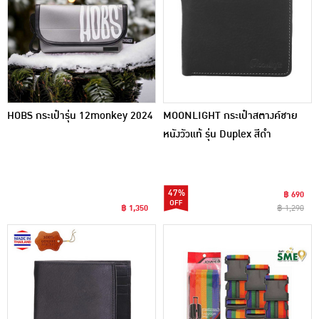
HOBS กระเป๋ารุ่น 12monkey 2024
MOONLIGHT กระเป๋าสตางค์ชาย
หนังวัวแท้ รุ่น Duplex สีดำ
47%
฿ 690
฿ 1,350
฿ 1,290