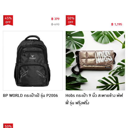
45%
50%
฿ 379
฿ 690
฿ 1,195
BP WORLD กระเป๋าเป้ รุ่น P2006
Hobs กระเป๋า 9 นิ้ว สะพายข้าง พัฟ
ฟี่ รุ่น ฟรุ้งฟริ้ง
50%