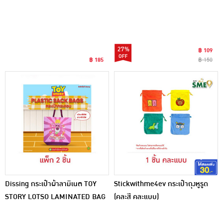
27%
฿ 109
฿ 185
฿ 150
Dissing กระเป๋าผ้าลามิเนต TOY
Stickwithme4ev กระเป๋าถุงหูรูด
STORY LOTSO LAMINATED BAG
(คละสี คละแบบ)
แพ็ก 2 ชิ้น