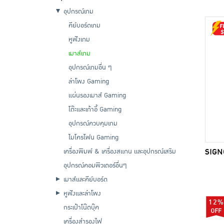
อุปกรณ์เกม
คีย์บอร์ดเกม
หูฟังเกม
เมาส์เกม
อุปกรณ์เกมอื่น ๆ
ลำโพง Gaming
แผ่นรองเมาส์ Gaming
โต๊ะและเก้าอี้ Gaming
อุปกรณ์ควบคุมเกม
ไมโครโฟน Gaming
SIGNO
เครื่องพิมพ์ & เครื่องสแกน และอุปกรณ์เสริม
อุปกรณ์คอมพิวเตอร์อื่นๆ
เมาส์และคีย์บอร์ด
หูฟังและลำโพง
12%
กระเป๋าโน๊ตบุ๊ค
เครื่องสำรองไฟ