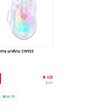
uma เมาส์เกม CW923
฿ 425
฿ 699
ดง
30
60
90