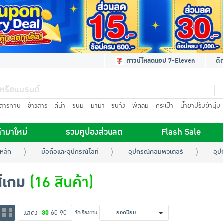
ดาวน์โหลดแอป 7-Eleven
ติ
นสารทจีน
ข้าวสาร
ดีน่า
ขนม
มาม่า
ชินจัง
พัดลม
กระเป๋า
น้ำยาปรับผ้านุ่ม
้ามาใหม่
รวมคูปองส่วนลด
Flash Sale
หลัก
มือถือและอุปกรณ์ไอที
อุปกรณ์คอมพิวเตอร์
อุป
์เกม
(16 สินค้า)
แสดง
30
60
90
จัดเรียงตาม
ยอดนิยม