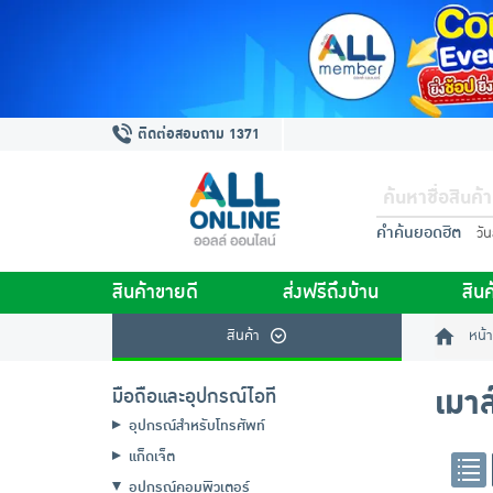
ติดต่อสอบถาม 1371
คำค้นยอดฮิต
วั
สินค้าขายดี
ส่งฟรีถึงบ้าน
สินค
สินค้า
หน้า
เมาส
มือถือและอุปกรณ์ไอที
อุปกรณ์สำหรับโทรศัพท์
แก็ดเจ็ต
อุปกรณ์คอมพิวเตอร์