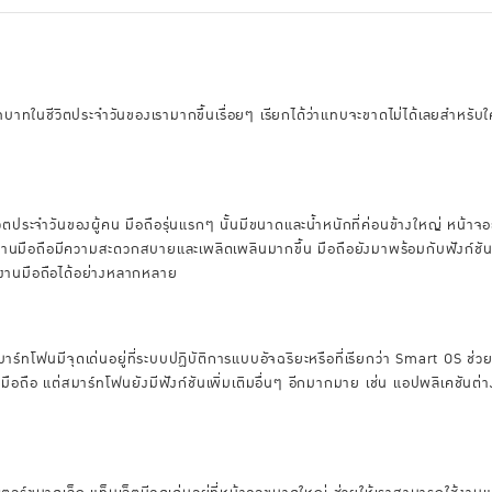
ีบทบาทในชีวิตประจำวันของเรามากขึ้นเรื่อยๆ เรียกได้ว่าแทบจะขาดไม่ได้เลยสำหร
วิตประจำวันของผู้คน มือถือรุ่นแรกๆ นั้นมีขนาดและน้ำหนักที่ค่อนข้างใหญ่ หน้าจ
้งานมือถือมีความสะดวกสบายและเพลิดเพลินมากขึ้น มือถือยังมาพร้อมกับฟังก์ชันต
ช้งานมือถือได้อย่างหลากหลาย
ร์ทโฟนมีจุดเด่นอยู่ที่ระบบปฏิบัติการแบบอัจฉริยะหรือที่เรียกว่า Smart OS ช่
มือถือ แต่สมาร์ทโฟนยังมีฟังก์ชันเพิ่มเติมอื่นๆ อีกมากมาย เช่น แอปพลิเคชัน