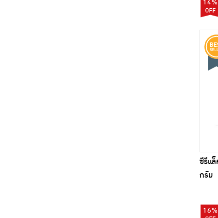
14%
ซีรีแ
กรัม
16%