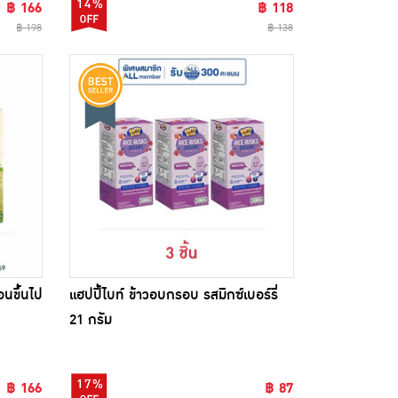
14%
฿ 166
฿ 118
฿ 198
฿ 138
อนขึ้นไป
แฮปปี้ไบท์ ข้าวอบกรอบ รสมิกซ์เบอร์รี่
21 กรัม
17%
฿ 166
฿ 87