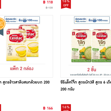
16%
฿ 118
฿ 138
ล็ค สูตรข้าวสาลีผสมกล้วยบด 200
ซีรีแล็คโจ็ก สูตรผัก3สี สูตร 6 เดื
200 กรัม
16%
฿ 166