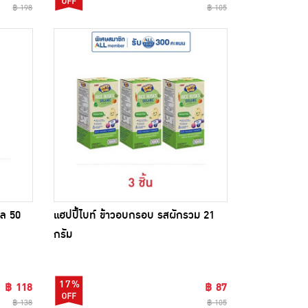
฿ 198
฿ 105
้ล 50
แฮปปี้ไบท์ ข้าวอบกรอบ รสผักรวม 21
กรัม
17%
฿ 118
฿ 87
฿ 138
฿ 105