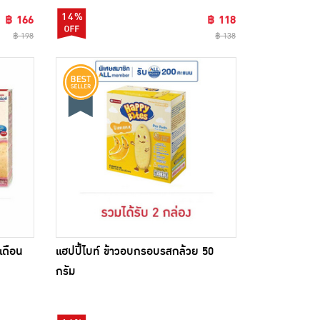
14%
฿ 166
฿ 118
฿ 198
฿ 138
เดือน
แฮปปี้ไบท์ ข้าวอบกรอบรสกล้วย 50
กรัม