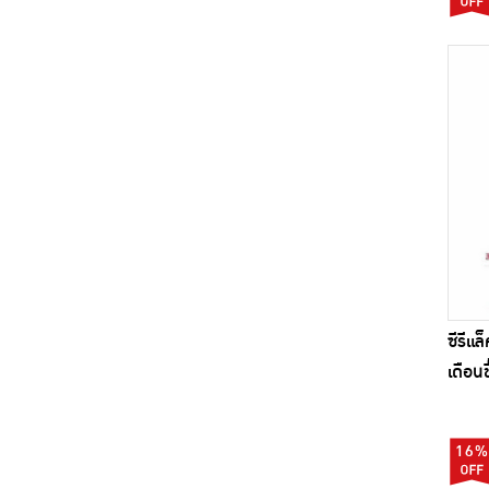
ซีรีแ
เดือนข
16%