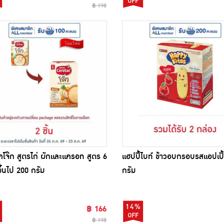
฿ 198
ล็คโจ๊ก สูตรไก่ ผักและแครอท สูตร 6
แฮปปี้ไบท์ ข้าวอบกรอบรสแอปเปิ
ึ้นไป 200 กรัม
กรัม
14%
฿ 166
฿ 198