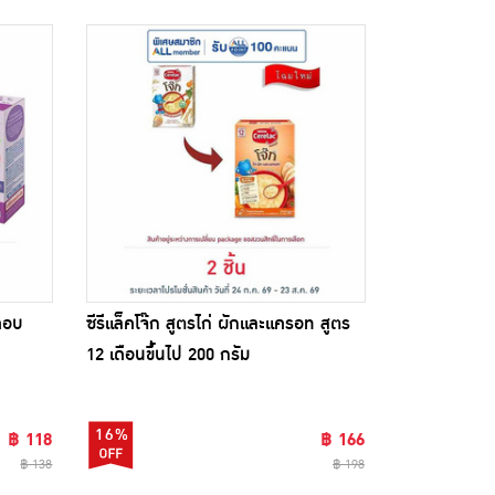
ิคอบ
ซีรีแล็คโจ๊ก สูตรไก่ ผักและแครอท สูตร
12 เดือนขึ้นไป 200 กรัม
16%
฿ 118
฿ 166
฿ 138
฿ 198