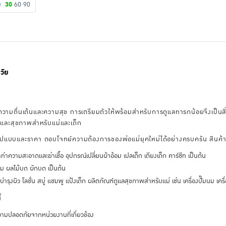
ดง
30
60
90
วัย
ยความตื่นเต้นและความสุข การเตรียมตัวให้พร้อมสำหรับการดูแลทารกน้อยจึงเป็นสิ่
ิวและสุขภาพสำหรับแม่และเด็ก
รูปแบบและราคา ตอบโจทย์ความต้องการของพ่อแม่ยุคใหม่ได้อย่างครบครัน สินค้า
ำความสะอาดและฆ่าเชื้อ อุปกรณ์เปลี่ยนผ้าอ้อม เปลเด็ก เตียงเด็ก คาร์ซีท เป็นต้น
ิม ผลไม้บด ผักบด เป็นต้น
รุงผิว โลชั่น สบู่ แชมพู แป้งเด็ก ผลิตภัณฑ์ดูแลสุขภาพสำหรับแม่ เช่น เครื่องปั๊มนม เครื
้
มปลอดภัยจากหน่วยงานที่เกี่ยวข้อง