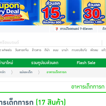
ดาวน์โหลดแอป 7-Eleven
ติ
t wheels
วันสารทจีน
ข้าวสาร
ดีน่า
ขนม
มาม่า
กางเกงชินจัง
พัดลม
แก้
้ามาใหม่
รวมคูปองส่วนลด
Flash Sale
หลัก
แม่และเด็ก
อาหารเด็กทารก
อาหารเด็กทารก
ารเด็กทารก
(17 สินค้า)