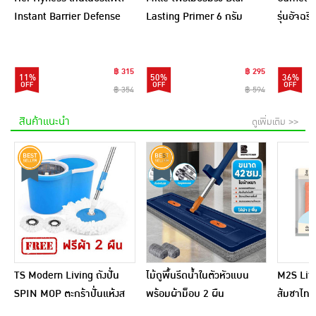
Instant Barrier Defense
Lasting Primer 6 กรัม
รุ่นอัจฉ
Platinum Pad 9แผ่น
(แพ็ก 6 ชิ้น)
(แพ็ก6)
฿ 315
฿ 295
11%
50%
36%
฿ 354
฿ 594
สินค้าแนะนำ
ดูเพิ่มเติม >>
TS Modern Living ถังปั่น
ไม้ถูพื้นรีดน้ำในตัวหัวแบน
M2S Lifes
SPIN MOP ตะกร้าปั่นแห้งส
พร้อมผ้าม็อบ 2 ผืน
ส้มชาไทย
แตนเลสไซส์มินิ รุ่น