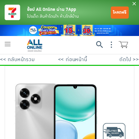
ช้อป All Online ผ่าน 7App
โหลดฟรี
โปรเด็ด สินค้าโดนใจ ห้างใกล้บ้าน
Toggle
navigation
<< กลับหน้ารวม
<< ก่อนหน้านี้
ถัดไป >>
ย้อนกลับ
ย้อนกลับ
ย้อนกลับ
ย้อนกลับ
ย้อนกลับ
ย้อนกลับ
ย้อนกลับ
ย้อนกลับ
ย้อนกลับ
ย้อนกลับ
ย้อนกลับ
เครื่องดื่มและผงชงดื่ม
มือถือ
พระเครื่อง test pop