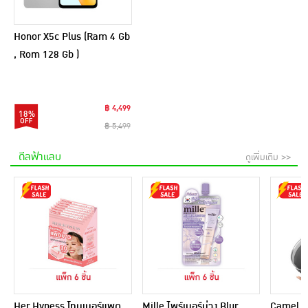
Honor X5c Plus (Ram 4 Gb
, Rom 128 Gb )
฿ 4,499
18%
฿ 5,499
ดีลฟ้าแลบ
ดูเพิ่มเติม >>
Her Hyness โทนเนอร์แพด
Mille ไพร์เมอร์ม่วง Blur
Camel กร