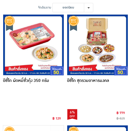
เครื่องปรุงรสและของแห้ง
จัดเรียงตาม
ยอดนิยม
ขนมขบเคี้ยว และช็อคโกแลต
อาหารสด ผัก ผลไม้และเบเกอรี่
อีซี่โก ผัดหมี่ซั่วกุ้ง 350 กรัม
อีซี่โก ชุดรวมอาหารมงคล
6%
฿ 779
฿ 129
฿ 825