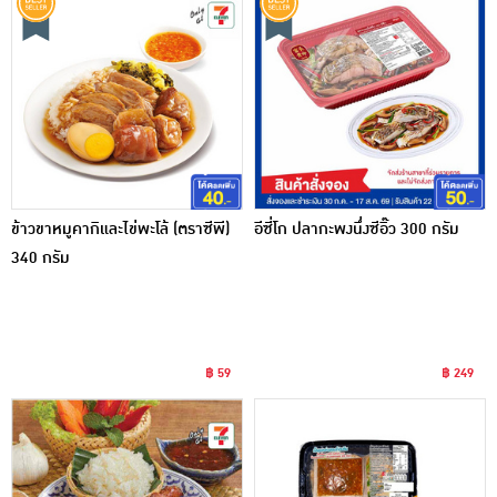
ข้าวขาหมูคากิและไข่พะโล้ (ตราซีพี)
อีซี่โก ปลากะพงนึ่งซีอิ๊ว 300 กรัม
340 กรัม
฿ 59
฿ 249