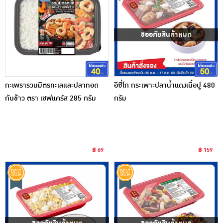
ขออภัยสินค้าหมด
กะเพรารวมมิตรทะเลและปลาทอด
อีซี่โก กระเพาะปลาน้ำแดงเนื้อปู 480
กับข้าว ตรา เชฟแคร์ส 285 กรัม
กรัม
฿ 69
฿ 159