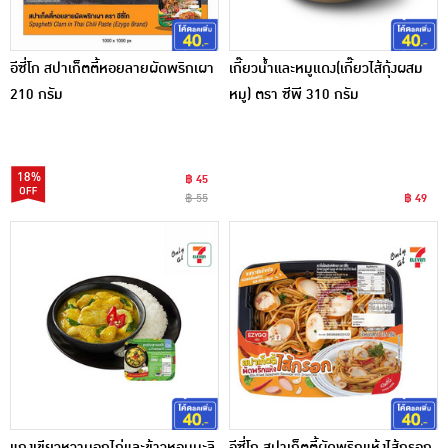
อีซี่โก สปาเก็ตตี้หอยลายผัดพริกเผา
เกี๊ยวน้ำและหมูแดง(เกี๊ยวไส้กุ้งผสม
210 กรัม
หมู) ตรา ซีพี 310 กรัม
18%
฿ 45
฿ 55
฿ 49
แกงเขียวหวานอกไก่และข้าวหอมมะลิ
อีซี่โก สปาเก็ตตี้ผัดพริกแห้งไส้กรอก