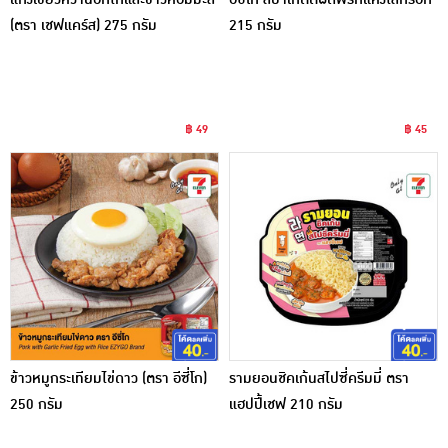
(ตรา เชฟแคร์ส) 275 กรัม
215 กรัม
฿ 49
฿ 45
ข้าวหมูกระเทียมไข่ดาว (ตรา อีซี่โก)
รามยอนชิคเก้นสไปซี่ครีมมี่ ตรา
250 กรัม
แฮปปี้เชฟ 210 กรัม