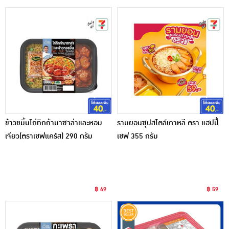
ข้าวขมิ้นไก่ทิกก้ามาซาล่าและหอม
รามยอนซุปสไตล์เกาหลี ตรา แฮปปี้
เจียว(ตราเชฟแคร์ส) 290 กรัม
เชฟ 355 กรัม
฿ 69
฿ 59