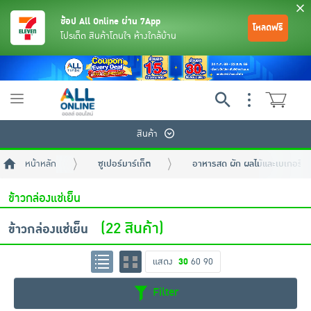
ช้อป All Online ผ่าน 7App
โหลดฟรี
โปรเด็ด สินค้าโดนใจ ห้างใกล้บ้าน
Toggle
navigation
สินค้า
หน้าหลัก
ซูเปอร์มาร์เก็ต
อาหารสด ผัก ผลไม้และเบเกอรี่
ข้าวกล่องแช่เย็น
(22 สินค้า)
ข้าวกล่องแช่เย็น
ย้อนกลับ
ย้อนกลับ
ย้อนกลับ
ย้อนกลับ
ย้อนกลับ
ย้อนกลับ
ย้อนกลับ
ย้อนกลับ
ย้อนกลับ
ย้อนกลับ
ย้อนกลับ
แสดง
30
60
90
Filter
เครื่องดื่มและผงชงดื่ม
มือถือ
พระเครื่อง test pop