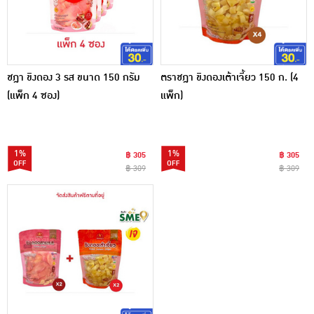
ชฎา ขิงดอง 3 รส ขนาด 150 กรัม
ตราชฎา ขิงดองเต้าเจี้ยว 150 ก. (4
(แพ็ก 4 ซอง)
แพ็ก)
1%
1%
฿ 305
฿ 305
฿ 309
฿ 309