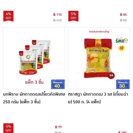
4%
5%
฿ 115
฿ 84
฿ 120
฿ 88
นกพิราบ ผักกาดดองเปรี้ยวคัดพิเศษ
ตราชฎา ผักกาดดอง 3 รส (เกี้ยมฉ่า
250 กรัม (แพ็ก 3 ชิ้น)
ย) 500 ก. (4 แพ็ก)
5%
฿ 77
฿ 81
฿ 385