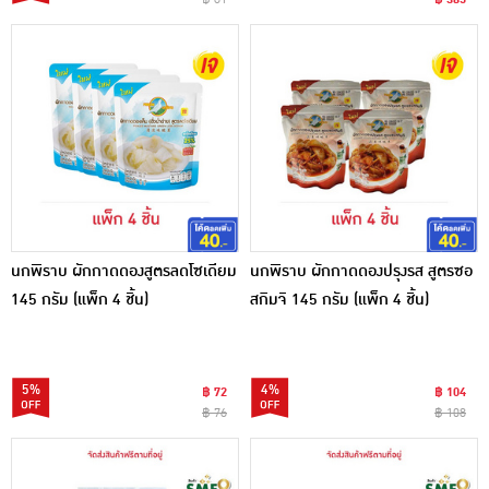
นกพิราบ ผักกาดดองสูตรลดโซเดียม
นกพิราบ ผักกาดดองปรุงรส สูตรซอ
145 กรัม (แพ็ก 4 ชิ้น)
สกิมจิ 145 กรัม (แพ็ก 4 ชิ้น)
5%
4%
฿ 72
฿ 104
฿ 76
฿ 108