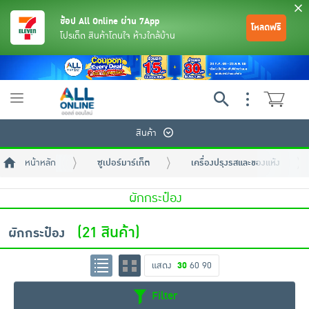
ช้อป All Online ผ่าน 7App
โหลดฟรี
โปรเด็ด สินค้าโดนใจ ห้างใกล้บ้าน
Toggle
navigation
สินค้า
หน้าหลัก
ซูเปอร์มาร์เก็ต
เครื่องปรุงรสและของแห้ง
ผักกระป๋อง
(21 สินค้า)
ผักกระป๋อง
ย้อนกลับ
ย้อนกลับ
ย้อนกลับ
ย้อนกลับ
ย้อนกลับ
ย้อนกลับ
ย้อนกลับ
ย้อนกลับ
ย้อนกลับ
ย้อนกลับ
ย้อนกลับ
แสดง
30
60
90
เครื่องดื่มและผงชงดื่ม
มือถือ
พระเครื่อง test pop
Filter