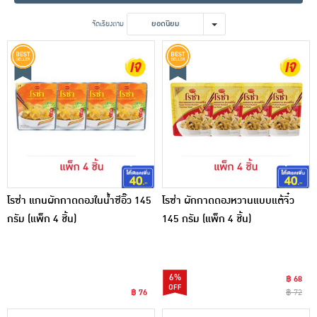
เครื่องปรุงรสและของแห้ง
จัดเรียงตาม
ยอดนิยม
ขนมขบเคี้ยว และช็อคโกแลต
อาหารสด ผัก ผลไม้และเบเกอรี่
โรซ่า แกนผักกาดดองในน้ำซีอิ๊ว 145
โรซ่า ผักกาดดองหวานแบบแต้จิ๋ว
กรัม (แพ็ก 4 ชิ้น)
145 กรัม (แพ็ก 4 ชิ้น)
6%
฿ 68
฿ 76
฿ 72