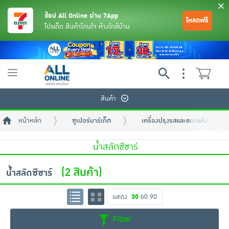
ช้อป All Online ผ่าน 7App
โหลดฟรี
โปรเด็ด สินค้าโดนใจ ห้างใกล้บ้าน
Toggle
navigation
สินค้า
หน้าหลัก
ซูเปอร์มาร์เก็ต
เครื่องปรุงรสและของแห้ง
น้ำสลัดซีซาร์
(2 สินค้า)
น้ำสลัดซีซาร์
ย้อนกลับ
ย้อนกลับ
ย้อนกลับ
ย้อนกลับ
ย้อนกลับ
ย้อนกลับ
ย้อนกลับ
ย้อนกลับ
ย้อนกลับ
ย้อนกลับ
ย้อนกลับ
แสดง
30
60
90
เครื่องดื่มและผงชงดื่ม
มือถือ
พระเครื่อง test pop
Filter