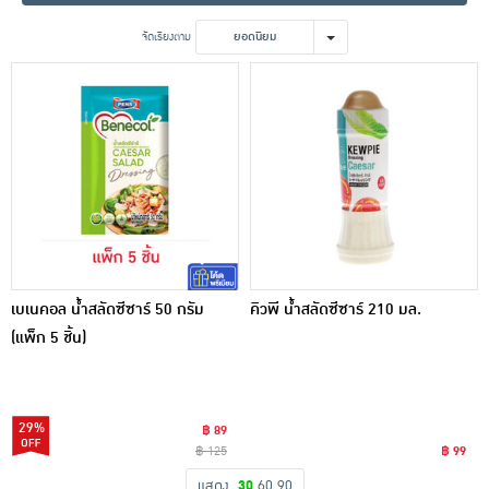
เครื่องปรุงรสและของแห้ง
จัดเรียงตาม
ยอดนิยม
ขนมขบเคี้ยว และช็อคโกแลต
อาหารสด ผัก ผลไม้และเบเกอรี่
เบเนคอล น้ำสลัดซีซาร์ 50 กรัม
คิวพี น้ำสลัดซีซาร์ 210 มล.
(แพ็ก 5 ชิ้น)
29%
฿ 89
฿ 125
฿ 99
แสดง
30
60
90