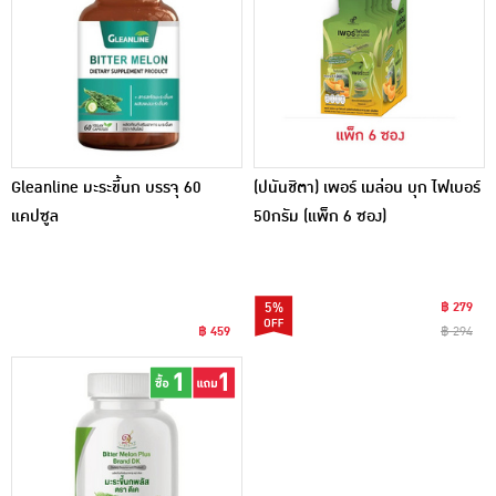
Gleanline มะระขี้นก บรรจุ 60
(ปนันชิตา) เพอร์ เมล่อน บุก ไฟเบอร์
แคปซูล
50กรัม (แพ็ก 6 ซอง)
5%
฿ 279
฿ 459
฿ 294