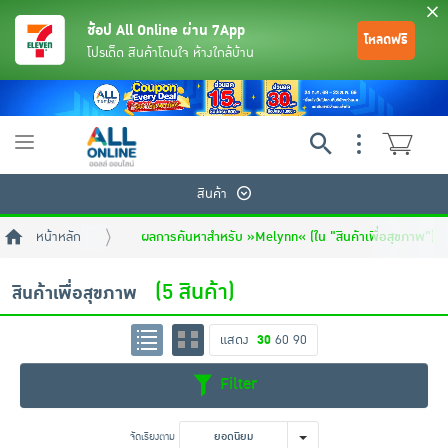
ช้อป All Online ผ่าน 7App
โหลดฟรี
โปรเด็ด สินค้าโดนใจ ห้างใกล้บ้าน
Toggle
navigation
สินค้า
หน้าหลัก
ผลการค้นหาสำหรับ »Melynn« (ใน "สินค้าเพื่อสุขภาพ")
(5 สินค้า)
สินค้าเพื่อสุขภาพ
แสดง
30
60
90
ย้อนกลับ
ย้อนกลับ
ย้อนกลับ
ย้อนกลับ
ย้อนกลับ
ย้อนกลับ
ย้อนกลับ
ย้อนกลับ
ย้อนกลับ
ย้อนกลับ
ย้อนกลับ
Filter
เครื่องดื่มและผงชงดื่ม
มือถือ
พระเครื่อง test pop
จัดเรียงตาม
ยอดนิยม